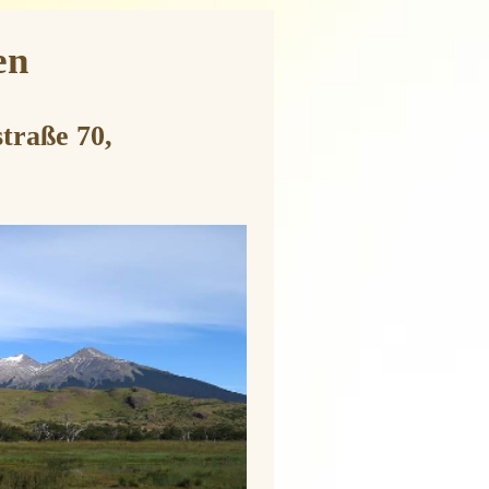
en
straße 70,